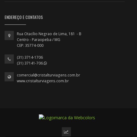
ENDEREÇO E CONTATOS
Rua Otacílio Negrao de Lima, 181 - B
Centro - Paraopeba / MG
CEP: 35774-000
(31) 3714-1706
(31) 37141-706
comercial@cristalturviagens.com.br
www.cristalturviagens.com.br